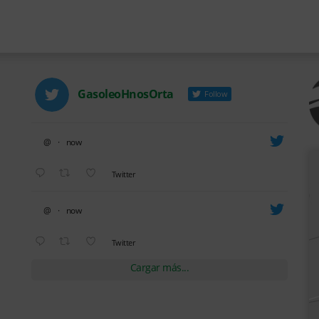
GasoleoHnosOrta
Follow
@
·
now
Avatar
Twitter
@
·
now
Avatar
Twitter
Cargar más...