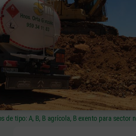
s de tipo: A, B, B agrícola, B exento para sector n