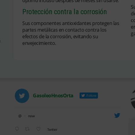
óptimo incluso después de meses sin usarse.
S
Protección contra la corrosión
d
co
Sus componentes antioxidantes protegen las
e
partes metálicas en contacto contra los
g
efectos de la corrosión, evitando su
a
envejecimiento.
GasoleoHnosOrta
Follow
@
·
now
Avatar
Twitter