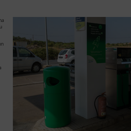
na
u
un
a