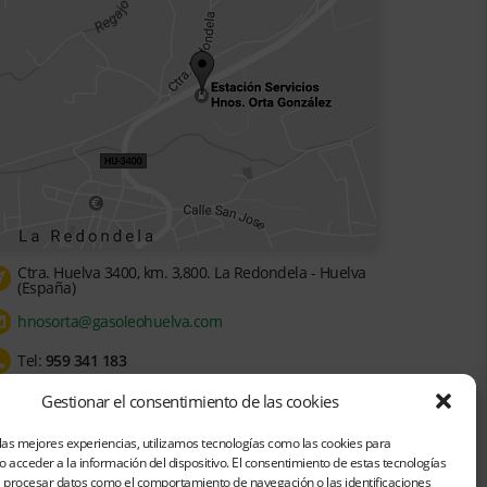
Ctra. Huelva 3400, km. 3,800. La Redondela - Huelva
(España)
hnosorta@gasoleohuelva.com
Tel:
959 341 183
Gestionar el consentimiento de las cookies
las mejores experiencias, utilizamos tecnologías como las cookies para
 acceder a la información del dispositivo. El consentimiento de estas tecnologías
á procesar datos como el comportamiento de navegación o las identificaciones