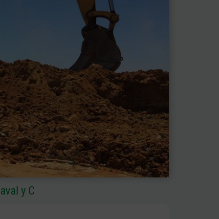
aval y C