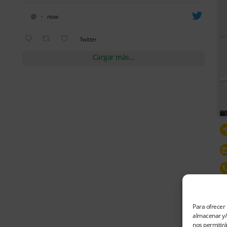
@
·
now
Avatar
Twitter
Cargar más...
Para ofrecer 
almacenar y/o
nos permitir