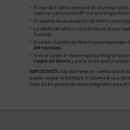
El max de € extras que podrán acumular tanto
como en carburantes BP con tecnología Active
El máximo de acumulación de Ahorro total seg
La validez del ahorro será el mes en el que re
la actual.
El canjeo máximo del Ahorro para repostajes 
del repostaje.
Si en el canjeo el cliente reposta íntegrament
canjeo del Ahorro
y por lo tanto podrá canjear 
IMPORTANTE:
hay que tener en cuenta que en lo
pueda canjear la totalidad, el sistema le va a de
todo. En los puntos de venta integrados para el 