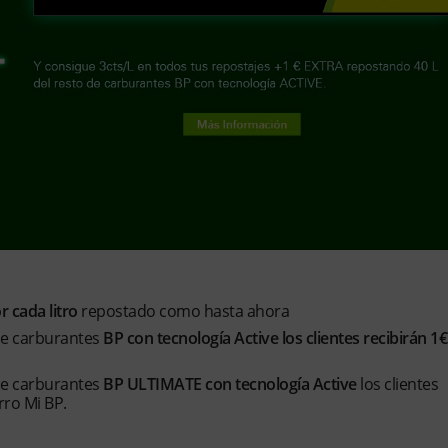
or cada litro
repostado como hasta ahora
 de carburantes
BP con tecnología Active los clientes recibirán 1€
 de carburantes
BP ULTIMATE con tecnología Active
los clientes
ro Mi BP.