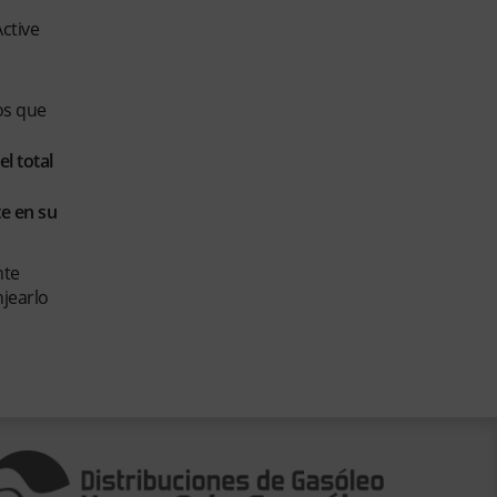
ctive
os que
l total
e en su
nte
njearlo