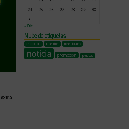
24
25
26
27
28
29
30
31
« Dic
Nube de etiquetas
chollos bp
colección
loren ipsum
noticia
promoción
pruebas
 extra