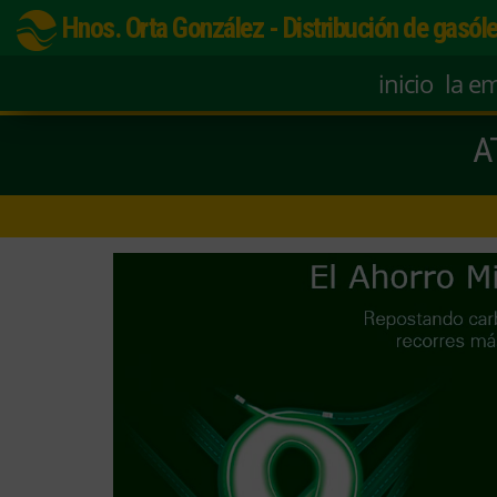
Hnos. Orta González - Distribución de gasóle
inicio
la e
AT