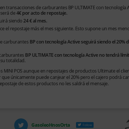
 en transacciones de carburantes BP ULTIMATE con tecnología A
 será de
4€ por acto de repostaje.
uirá siendo
24 € al mes.
alice el repostaje más el mes siguiente. Esto supone un mes men
de carburantes
BP con tecnología Active seguirá siendo el 20% de
e carburantes
BP ULTIMATE con tecnología Active no tendrá límit
su totalidad.
s MINI POS aunque en repostajes de productos Ultimate el clie
cir que únicamente puede canjear el 20% pero el cajero podrá ca
repostaje de estos productos no les saldrá el mensaje.
GasoleoHnosOrta
Follow