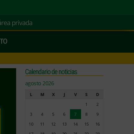
área privada
rro
Calendario de noticias
agosto 2026
L
M
X
J
V
S
D
1
2
3
4
5
6
7
8
9
10
11
12
13
14
15
16
17
18
19
20
21
22
23