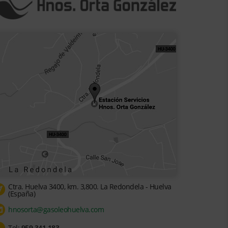
Ctra. Huelva 3400, km. 3,800. La Redondela - Huelva
(España)
hnosorta@gasoleohuelva.com
Tel:
959 341 183