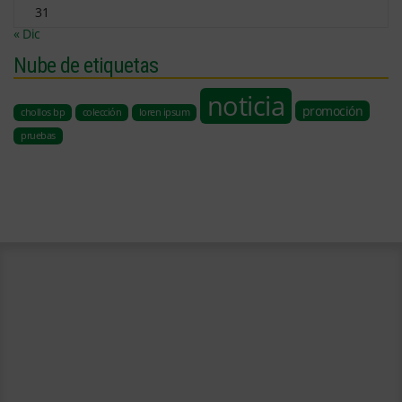
31
« Dic
Nube de etiquetas
noticia
promoción
chollos bp
colección
loren ipsum
pruebas