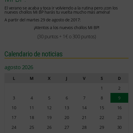
El verano se acaba y toca ir volviendo a la rutina pero ¡con los
nuevos chollos Mi BP harás tu vuelta mucho más amena!
A partir del martes 29 de agosto de 2017:
¡Atentos a los nuevos chollos Mi BP!
(30 puntos + 1€ o 300 puntos)
Calendario de noticias
agosto 2026
L
M
X
J
V
S
D
1
2
3
4
5
6
7
8
9
10
11
12
13
14
15
16
17
18
19
20
21
22
23
24
25
26
27
28
29
30