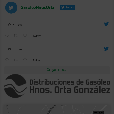
GasoleoHnosOrta
Follow
@
·
now
tar
Twitter
@
·
now
tar
Twitter
Cargar más...