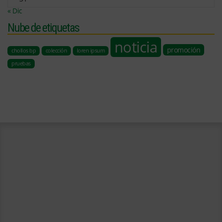
« Dic
Nube de etiquetas
noticia
promoción
chollos bp
colección
loren ipsum
pruebas