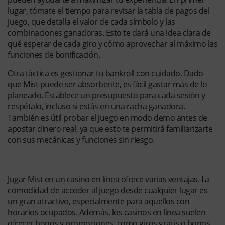
lugar, tómate el tiempo para revisar la tabla de pagos del
juego, que detalla el valor de cada símbolo y las
combinaciones ganadoras. Esto te dará una idea clara de
qué esperar de cada giro y cómo aprovechar al máximo las
funciones de bonificación.
Otra táctica es gestionar tu bankroll con cuidado. Dado
que Mist puede ser absorbente, es fácil gastar más de lo
planeado. Establece un presupuesto para cada sesión y
respétalo, incluso si estás en una racha ganadora.
También es útil probar el juego en modo demo antes de
apostar dinero real, ya que esto te permitirá familiarizarte
con sus mecánicas y funciones sin riesgo.
¿Por qué jugar Mist en línea?
Jugar Mist en un casino en línea ofrece varias ventajas. La
comodidad de acceder al juego desde cualquier lugar es
un gran atractivo, especialmente para aquellos con
horarios ocupados. Además, los casinos en línea suelen
ofrecer bonos y promociones, como giros gratis o bonos