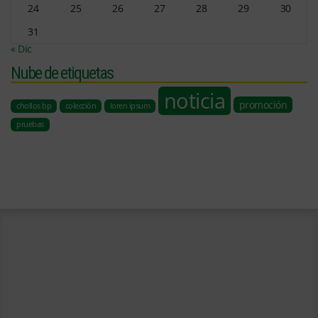
24
25
26
27
28
29
30
31
« Dic
Nube de etiquetas
noticia
promoción
chollos bp
colección
loren ipsum
pruebas