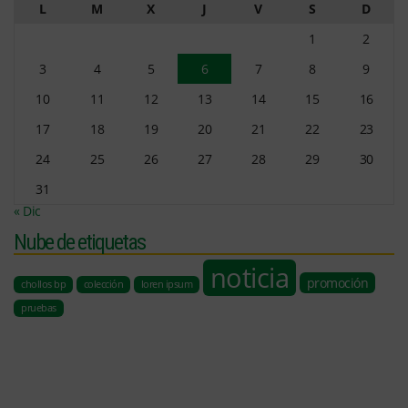
L
M
X
J
V
S
D
1
2
3
4
5
6
7
8
9
10
11
12
13
14
15
16
17
18
19
20
21
22
23
24
25
26
27
28
29
30
31
« Dic
Nube de etiquetas
noticia
promoción
chollos bp
colección
loren ipsum
pruebas