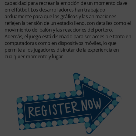
capacidad para recrear la emoción de un momento clave
en el fútbol. Los desarrolladores han trabajado
arduamente para que los gráficos y las animaciones
reflejen la tensión de un estadio lleno, con detalles como el
movimiento del balón y las reacciones del portero.
Además, el juego está diseñado para ser accesible tanto en
computadoras como en dispositivos móviles, lo que
permite a los jugadores disfrutar de la experiencia en
cualquier momento y lugar.