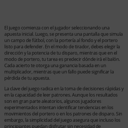
¿Cómo se juega Penalty Shoot Out?
El juego comienza con el jugador seleccionando una
apuesta inicial. Luego, se presenta una pantalla que simula
un campo de fútbol, con la portería al fondo y el portero
listo para defender. En el modo de tirador, debes elegir la
dirección y la potencia de tu disparo, mientras que en el
modo de portero, tu tarea es predecir dónde irá el balón.
Cada acierto te otorga una ganancia basada en un
multiplicador, mientras que un fallo puede significar la
pérdida de tu apuesta.
La clave del juego radica en la toma de decisiones rápidas y
en la capacidad de leer patrones. Aunque los resultados
son en gran parte aleatorios, algunos jugadores
experimentados intentan identificar tendencias en los
movimientos del portero o en los patrones de disparo. Sin
embargo, la simplicidad del juego asegura que incluso los
principiantes puedan disfrutar sin necesidad de