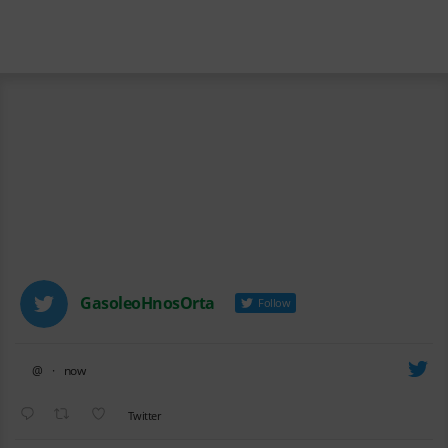
GasoleoHnosOrta
Follow
@
·
now
tar
Twitter