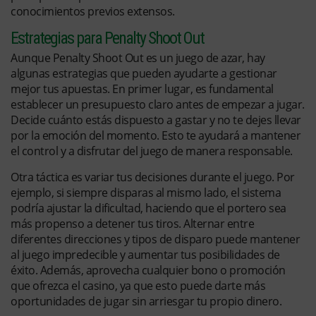
conocimientos previos extensos.
Estrategias para Penalty Shoot Out
Aunque Penalty Shoot Out es un juego de azar, hay
algunas estrategias que pueden ayudarte a gestionar
mejor tus apuestas. En primer lugar, es fundamental
establecer un presupuesto claro antes de empezar a jugar.
Decide cuánto estás dispuesto a gastar y no te dejes llevar
por la emoción del momento. Esto te ayudará a mantener
el control y a disfrutar del juego de manera responsable.
Otra táctica es variar tus decisiones durante el juego. Por
ejemplo, si siempre disparas al mismo lado, el sistema
podría ajustar la dificultad, haciendo que el portero sea
más propenso a detener tus tiros. Alternar entre
diferentes direcciones y tipos de disparo puede mantener
al juego impredecible y aumentar tus posibilidades de
éxito. Además, aprovecha cualquier bono o promoción
que ofrezca el casino, ya que esto puede darte más
oportunidades de jugar sin arriesgar tu propio dinero.