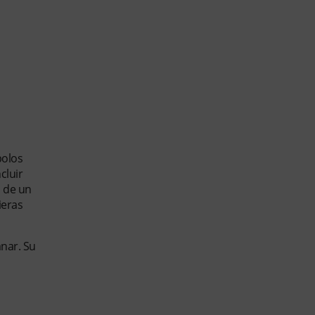
bolos
cluir
n de un
ieras
nar. Su