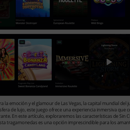
a la emoción y el glamour de Las Vegas, la capital mundial del j
sfera de lujo, este juego ofrece una experiencia inmersiva que
nte. En este artículo, exploraremos las características de Sin Ci
esta tragamonedas es una opción imprescindible para los amant