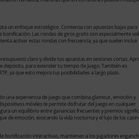
dopta un enfoque estratégico. Comienza con apuestas bajas para
de bonificación. Las rondas de giros gratis son especialmente val
ntenta activar estas rondas con frecuencia, ya que suelen incluir
 presupuesto claro y divide tus apuestas en sesiones cortas. Ap
de depósito, para extender tu tiempo de juego. También es
P, ya que esto mejora tus posibilidades a largo plazo.
a?
iendo una experiencia de juego que combina glamour, emoción y
spositivos móviles te permite disfrutar del juego en cualquier
ra un equilibrio entre ganancias frecuentes y premios signific
ue de emoción, evocando la vida nocturna y el lujo de los casi
e bonificación interactivas, mantienen a los jugadores enganc