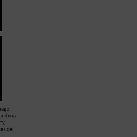
uego.
 combina
ty,
es del