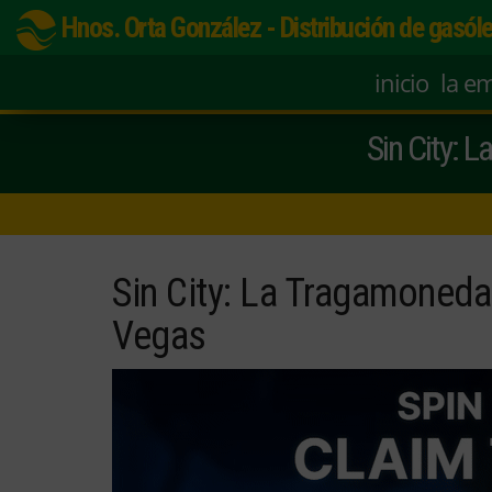
Hnos. Orta González - Distribución de gasóle
inicio
la e
Sin City: 
Sin City: La Tragamoneda
Vegas