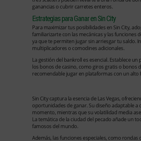
ganancias o cubrir carretes enteros.
Estrategias para Ganar en Sin City
Para maximizar tus posibilidades en Sin City, a
familiarizarte con las mecánicas y las funciones 
ya que te permiten jugar sin arriesgar tu saldo. I
multiplicadores o comodines adicionales.
La gestión del bankroll es esencial. Establece un
los bonos de casino, como giros gratis o bonos 
recomendable jugar en plataformas con un alto RT
¿Por Qué Sin City es Tan Atractiv
Sin City captura la esencia de Las Vegas, ofrec
oportunidades de ganar. Su diseño adaptable a di
momento, mientras que su volatilidad media asegu
La temática de la ciudad del pecado añade un toq
famosos del mundo.
Además, las funciones especiales, como rondas d