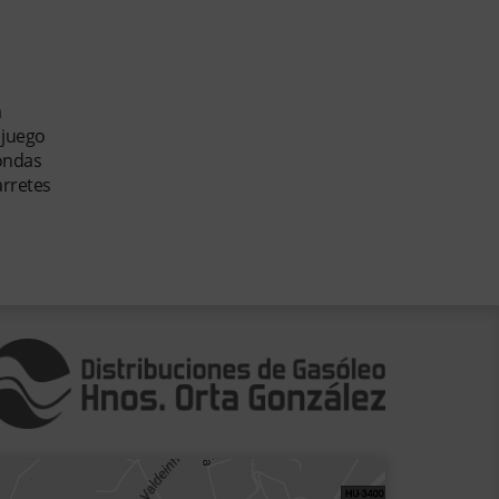
a
 juego
rondas
arretes