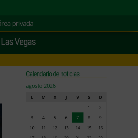
área privada
e Las Vegas
Calendario de noticias
s
agosto 2026
L
M
X
J
V
S
D
1
2
3
4
5
6
7
8
9
10
11
12
13
14
15
16
17
18
19
20
21
22
23