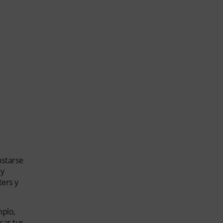
ustarse
 y
ers y
mplo,
car tus