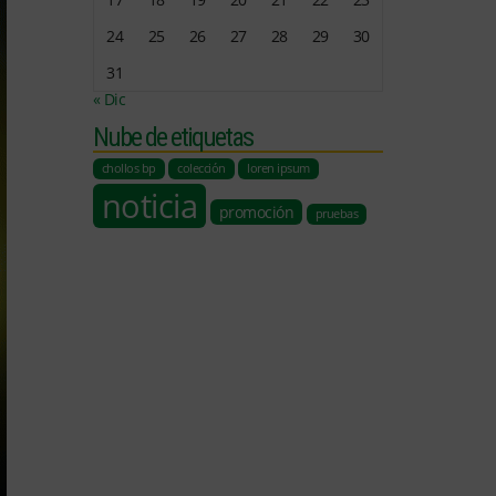
24
25
26
27
28
29
30
31
« Dic
Nube de etiquetas
chollos bp
colección
loren ipsum
noticia
promoción
pruebas