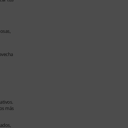
iosas,
rovecha
ativos.
nos más
hados,