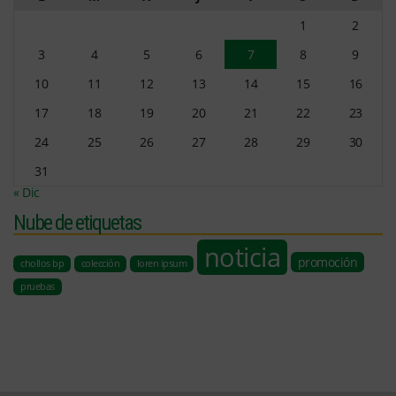
1
2
3
4
5
6
7
8
9
10
11
12
13
14
15
16
17
18
19
20
21
22
23
24
25
26
27
28
29
30
31
« Dic
Nube de etiquetas
noticia
promoción
chollos bp
colección
loren ipsum
pruebas