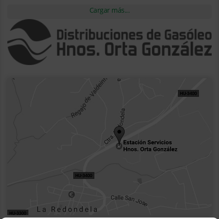
Cargar más...