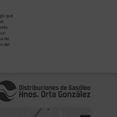
sgo que
tas
vida
 un
sa de
ón del