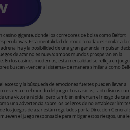
un casino gigante, donde los corredores de bolsa como Belfort
peculativas. Esta mentalidad de «todo o nada» es similar a la 
adrenalina y la posibilidad de una gran ganancia impulsan deci
os juegos de azar no es nueva: ambos mundos prosperan en la
rte. En los casinos modernos, esta mentalidad se refleja en jue
dores buscan «vencer al sistema» de manera similar a como Belf
el exceso y la búsqueda de emociones fuertes pueden llevar a
 resuena en el mundo del juego. Los casinos, tanto físicos co
e una victoria rápida, pero también enfrentan el riesgo de caer
omo una advertencia sobre los peligros de no establecer límites
nde los juegos de azar están regulados por la Dirección General 
mueven el juego responsable para mitigar estos riesgos, una le