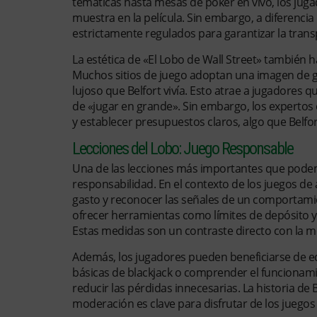
temáticas hasta mesas de póker en vivo, los jug
muestra en la película. Sin embargo, a diferencia
estrictamente regulados para garantizar la transp
La estética de «El Lobo de Wall Street» también h
Muchos sitios de juego adoptan una imagen de gl
lujoso que Belfort vivía. Esto atrae a jugador
de «jugar en grande». Sin embargo, los expertos
y establecer presupuestos claros, algo que Belfo
Lecciones del Lobo: Juego Responsable
Una de las lecciones más importantes que podemo
responsabilidad. En el contexto de los juegos de a
gasto y reconocer las señales de un comportamie
ofrecer herramientas como límites de depósito y
Estas medidas son un contraste directo con la me
Además, los jugadores pueden beneficiarse de ed
básicas de blackjack o comprender el funcionam
reducir las pérdidas innecesarias. La historia de
moderación es clave para disfrutar de los juegos