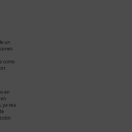
de un
siones
gos como
ort
mo en
 en
, ya sea
de
cción