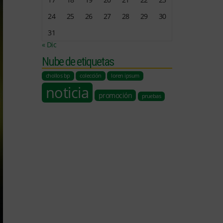
24
25
26
27
28
29
30
31
« Dic
Nube de etiquetas
chollos bp
colección
loren ipsum
noticia
promoción
pruebas