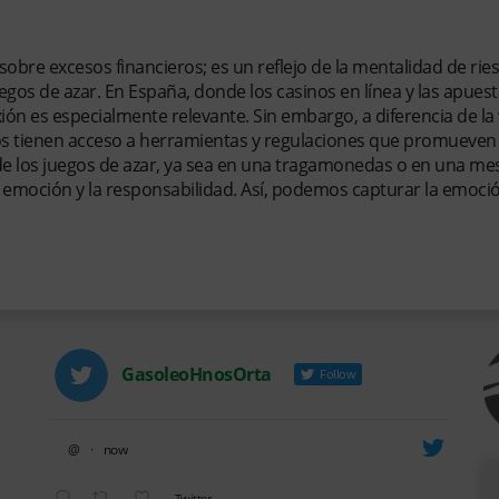
en el Mundo del Juego
sobre excesos financieros; es un reflejo de la mentalidad de rie
gos de azar. En España, donde los casinos en línea y las apues
ión es especialmente relevante. Sin embargo, a diferencia de la 
nos tienen acceso a herramientas y regulaciones que promueven
de los juegos de azar, ya sea en una tragamonedas o en una me
la emoción y la responsabilidad. Así, podemos capturar la emoci
GasoleoHnosOrta
Follow
@
·
now
Avatar
Twitter