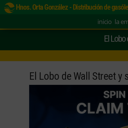
Hnos. Orta González - Distribución de gasóle
inicio
la e
El Lobo 
El Lobo de Wall Street y