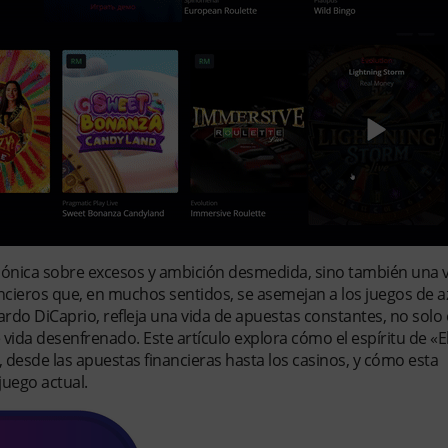
a icónica sobre excesos y ambición desmedida, sino también una
ancieros que, en muchos sentidos, se asemejan a los juegos de az
ardo DiCaprio, refleja una vida de apuestas constantes, no solo 
 vida desenfrenado. Este artículo explora cómo el espíritu de «E
, desde las apuestas financieras hasta los casinos, y cómo esta
juego actual.