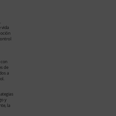
.
 vida
moción
ontrol
 con
es de
dos a
ol.
rategias
go y
te, la