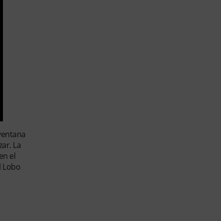
 ventana
ar. La
en el
l Lobo