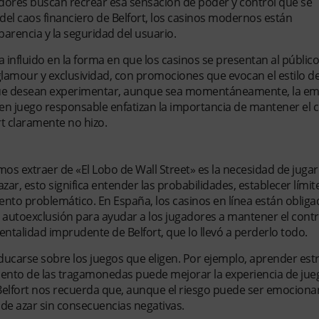
adores buscan recrear esa sensación de poder y control que se
 del caos financiero de Belfort, los casinos modernos están
arencia y la seguridad del usuario.
a influido en la forma en que los casinos se presentan al público
amour y exclusividad, con promociones que evocan el estilo de
es que desean experimentar, aunque sea momentáneamente, la e
 en juego responsable enfatizan la importancia de mantener el c
rt claramente no hizo.
s extraer de «El Lobo de Wall Street» es la necesidad de jugar
zar, esto significa entender las probabilidades, establecer límit
nto problemático. En España, los casinos en línea están obliga
 autoexclusión para ayudar a los jugadores a mantener el contr
ntalidad imprudente de Belfort, que lo llevó a perderlo todo.
ucarse sobre los juegos que eligen. Por ejemplo, aprender est
iento de las tragamonedas puede mejorar la experiencia de jue
 Belfort nos recuerda que, aunque el riesgo puede ser emocionan
 de azar sin consecuencias negativas.