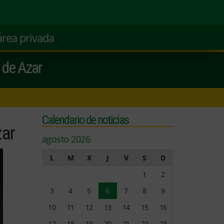
área privada
s de Azar
Calendario de noticias
zar
agosto 2026
L
M
X
J
V
S
D
1
2
3
4
5
6
7
8
9
10
11
12
13
14
15
16
17
18
19
20
21
22
23