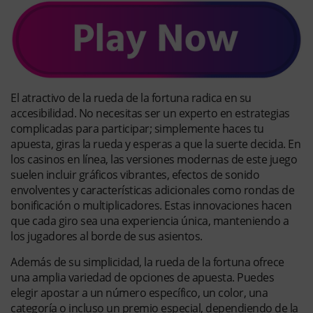
El atractivo de la rueda de la fortuna radica en su
accesibilidad. No necesitas ser un experto en estrategias
complicadas para participar; simplemente haces tu
apuesta, giras la rueda y esperas a que la suerte decida. En
los casinos en línea, las versiones modernas de este juego
suelen incluir gráficos vibrantes, efectos de sonido
envolventes y características adicionales como rondas de
bonificación o multiplicadores. Estas innovaciones hacen
que cada giro sea una experiencia única, manteniendo a
los jugadores al borde de sus asientos.
Además de su simplicidad, la rueda de la fortuna ofrece
una amplia variedad de opciones de apuesta. Puedes
elegir apostar a un número específico, un color, una
categoría o incluso un premio especial, dependiendo de la