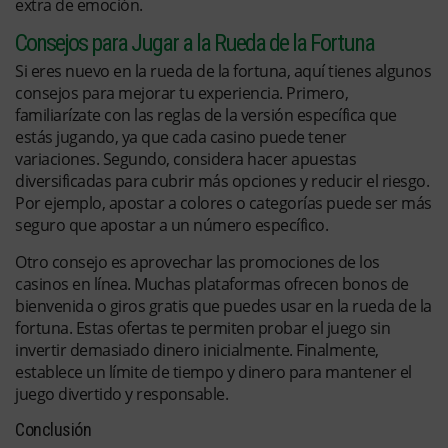
extra de emoción.
Consejos para Jugar a la Rueda de la Fortuna
Si eres nuevo en la rueda de la fortuna, aquí tienes algunos
consejos para mejorar tu experiencia. Primero,
familiarízate con las reglas de la versión específica que
estás jugando, ya que cada casino puede tener
variaciones. Segundo, considera hacer apuestas
diversificadas para cubrir más opciones y reducir el riesgo.
Por ejemplo, apostar a colores o categorías puede ser más
seguro que apostar a un número específico.
Otro consejo es aprovechar las promociones de los
casinos en línea. Muchas plataformas ofrecen bonos de
bienvenida o giros gratis que puedes usar en la rueda de la
fortuna. Estas ofertas te permiten probar el juego sin
invertir demasiado dinero inicialmente. Finalmente,
establece un límite de tiempo y dinero para mantener el
juego divertido y responsable.
Conclusión