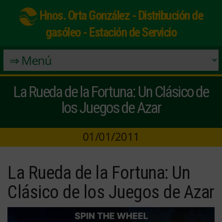
Hnos. Orta González - Distribución de
gasóleo - Estación de Servicio
La Rueda de la Fortuna: Un Clásico de
los Juegos de Azar
01/01/2011
La Rueda de la Fortuna: Un
Clásico de los Juegos de Azar