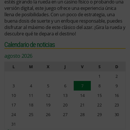
estés girando la rueda en un casino físico o probando una
versión digital, este juego ofrece una experiencia única
llena de posibilidades. Con un poco de estrategia, una
buena dosis de suerte y un enfoque responsable, puedes
disfrutar al máximo de este clásico del azar. ¡Gira la rueda y
descubre qué te depara el destino!
Calendario de noticias
agosto 2026
L
M
X
J
V
S
D
1
2
3
4
5
6
7
8
9
10
11
12
13
14
15
16
17
18
19
20
21
22
23
24
25
26
27
28
29
30
31