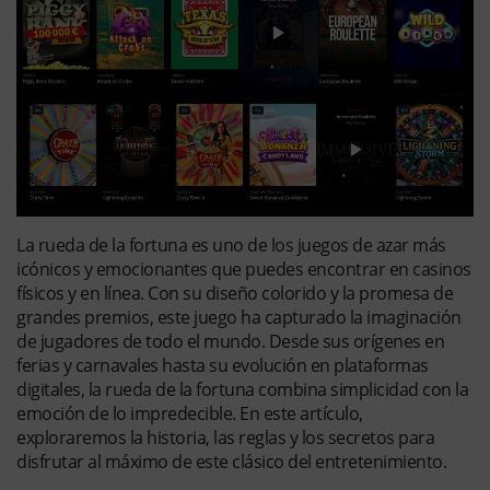
La rueda de la fortuna es uno de los juegos de azar más
icónicos y emocionantes que puedes encontrar en casinos
físicos y en línea. Con su diseño colorido y la promesa de
grandes premios, este juego ha capturado la imaginación
de jugadores de todo el mundo. Desde sus orígenes en
ferias y carnavales hasta su evolución en plataformas
digitales, la rueda de la fortuna combina simplicidad con la
emoción de lo impredecible. En este artículo,
exploraremos la historia, las reglas y los secretos para
disfrutar al máximo de este clásico del entretenimiento.