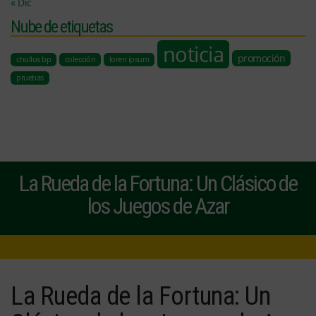
« Dic
Nube de etiquetas
noticia
promoción
chollos bp
colección
loren ipsum
pruebas
La Rueda de la Fortuna: Un Clásico de
los Juegos de Azar
La Rueda de la Fortuna: Un