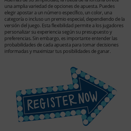
una amplia variedad de opciones de apuesta. Puedes
elegir apostar a un número específico, un color, una
categoría o incluso un premio especial, dependiendo de la
versión del juego. Esta flexibilidad permite a los jugadores
personalizar su experiencia según su presupuesto y
preferencias. Sin embargo, es importante entender las
probabilidades de cada apuesta para tomar decisiones
informadas y maximizar tus posibilidades de ganar.