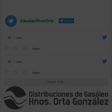
GasoleoHnosOrta
Follow
@
·
now
tar
Twitter
@
·
now
tar
Twitter
Cargar más...